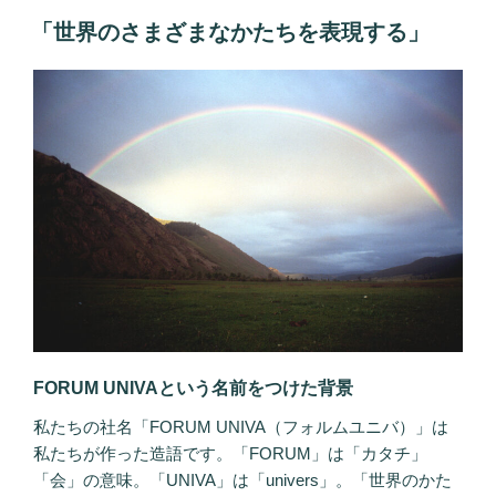
投
「世界のさまざまなかたちを表現する」
稿
日:
FORUM UNIVAという名前をつけた背景
私たちの社名「FORUM UNIVA（フォルムユニバ）」は
私たちが作った造語です。「FORUM」は「カタチ」
「会」の意味。「UNIVA」は「univers」。「世界のかた