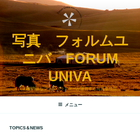
コ
ン
テ
ン
ツ
写真 フォルムユ
へ
ス
ニバ FORUM
キ
ッ
UNIVA
プ
経験豊富なフォトグラファーが運営する写真事務所
メニュー
TOPICS＆NEWS